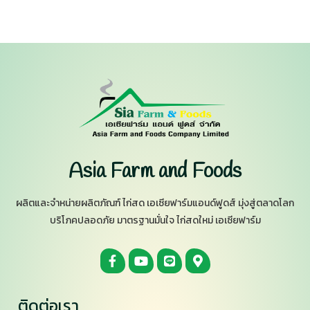
Asia Farm and Foods
ผลิตและจำหน่ายผลิตภัณฑ์ ไก่สด เอเซียฟาร์มแอนด์ฟูดส์ มุ่งสู่ตลาดโลก
บริโภคปลอดภัย มาตรฐานมั่นใจ ไก่สดใหม่ เอเซียฟาร์ม
ติดต่อเรา