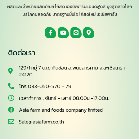
ผลิตและจำหน่ายผลิตภัณฑ์ ไก่สด เอเซียฟาร์มแอนด์ฟูดส์ มุ่งสู่ตลาดโลก
บริโภคปลอดภัย มาตรฐานมั่นใจ ไก่สดใหม่ เอเซียฟาร์ม
ติดต่อเรา
129/1 หมู่ 7 ต.เขาหินซ้อน อ.พนมสารคาม จ.ฉะเชิงเทรา
24120
โทร 033-050-570 - 79
เวลาทำการ : จันทร์ - เสาร์ 08.00น.-17.00น.
Asia farm and foods company limited
Sale@asiafarm.co.th