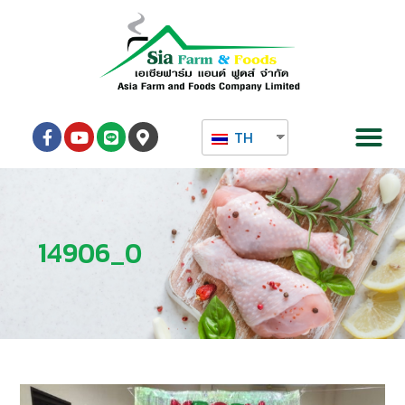
TH
14906_0