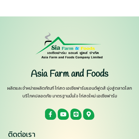
Asia Farm and Foods
ผลิตและจำหน่ายผลิตภัณฑ์ ไก่สด เอเซียฟาร์มแอนด์ฟูดส์ มุ่งสู่ตลาดโลก
บริโภคปลอดภัย มาตรฐานมั่นใจ ไก่สดใหม่ เอเซียฟาร์ม
ติดต่อเรา