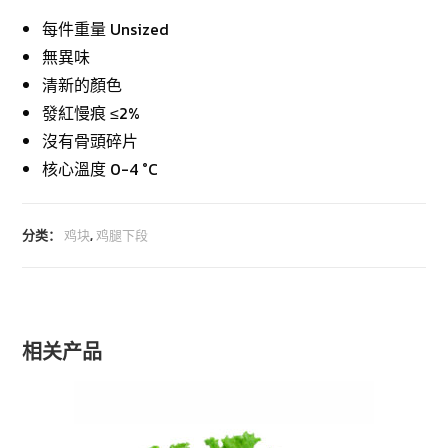
每件重量 Unsized
無異味
清新的顏色
發紅慢痕 ≤2%
沒有骨頭碎片
核心溫度 0-4 °C
分类：
鸡块
,
鸡腿下段
相关产品