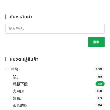
ค้นหาสินค้า
搜索
หมวดหมู่สินค้า
鸡块
(70)
腿。
(5)
鸡腿下段
(3)
大鸡腿
(13)
翅膀。
(7)
鸡脂肪皮
(6)