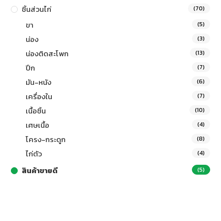
ชิ้นส่วนไก่
(70)
ขา
(5)
น่อง
(3)
น่องติดสะโพก
(13)
ปีก
(7)
มัน-หนัง
(6)
เครื่องใน
(7)
เนื้อชิ้น
(10)
เศษเนื้อ
(4)
โครง-กระดูก
(8)
ไก่ตัว
(4)
สินค้าขายดี
(5)