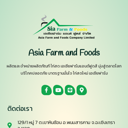
Asia Farm and Foods
ผลิตและจำหน่ายผลิตภัณฑ์ ไก่สด เอเซียฟาร์มแอนด์ฟูดส์ มุ่งสู่ตลาดโลก
บริโภคปลอดภัย มาตรฐานมั่นใจ ไก่สดใหม่ เอเซียฟาร์ม
ติดต่อเรา
129/1 หมู่ 7 ต.เขาหินซ้อน อ.พนมสารคาม จ.ฉะเชิงเทรา