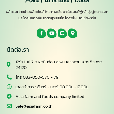
Asia Farm and Foods
ผลิตและจำหน่ายผลิตภัณฑ์ ไก่สด เอเซียฟาร์มแอนด์ฟูดส์ มุ่งสู่ตลาดโลก
บริโภคปลอดภัย มาตรฐานมั่นใจ ไก่สดใหม่ เอเซียฟาร์ม
ติดต่อเรา
129/1 หมู่ 7 ต.เขาหินซ้อน อ.พนมสารคาม จ.ฉะเชิงเทรา
24120
โทร 033-050-570 - 79
เวลาทำการ : จันทร์ - เสาร์ 08.00น.-17.00น.
Asia farm and foods company limited
Sale@asiafarm.co.th