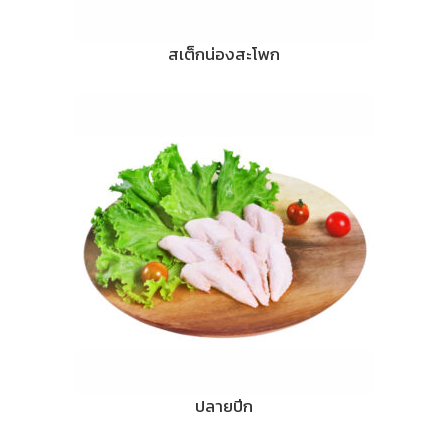
สเต็กน่องสะโพก
ปลายปีก