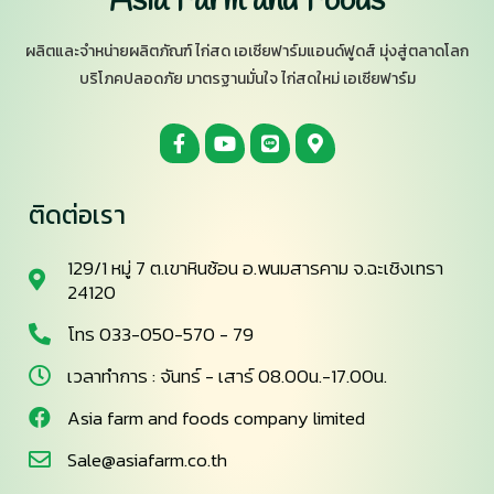
Asia Farm and Foods
ผลิตและจำหน่ายผลิตภัณฑ์ ไก่สด เอเซียฟาร์มแอนด์ฟูดส์ มุ่งสู่ตลาดโลก
บริโภคปลอดภัย มาตรฐานมั่นใจ ไก่สดใหม่ เอเซียฟาร์ม
ติดต่อเรา
129/1 หมู่ 7 ต.เขาหินซ้อน อ.พนมสารคาม จ.ฉะเชิงเทรา
24120
โทร 033-050-570 - 79
เวลาทำการ : จันทร์ - เสาร์ 08.00น.-17.00น.
Asia farm and foods company limited
Sale@asiafarm.co.th