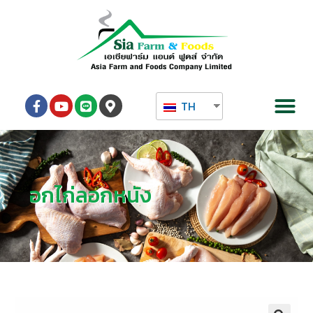
TH
อกไก่ลอกหนัง