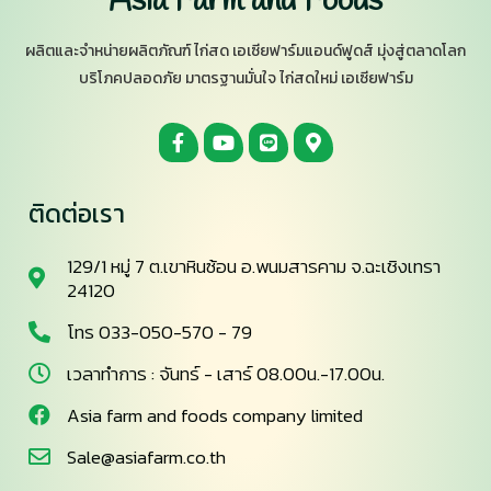
Asia Farm and Foods
ผลิตและจำหน่ายผลิตภัณฑ์ ไก่สด เอเซียฟาร์มแอนด์ฟูดส์ มุ่งสู่ตลาดโลก
บริโภคปลอดภัย มาตรฐานมั่นใจ ไก่สดใหม่ เอเซียฟาร์ม
ติดต่อเรา
129/1 หมู่ 7 ต.เขาหินซ้อน อ.พนมสารคาม จ.ฉะเชิงเทรา
24120
โทร 033-050-570 - 79
เวลาทำการ : จันทร์ - เสาร์ 08.00น.-17.00น.
Asia farm and foods company limited
Sale@asiafarm.co.th