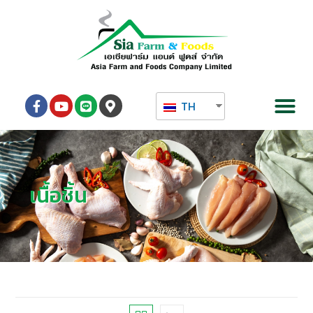
TH
เนื้อชิ้น