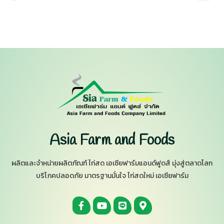
Asia Farm and Foods
ผลิตและจำหน่ายผลิตภัณฑ์ ไก่สด เอเซียฟาร์มแอนด์ฟูดส์ มุ่งสู่ตลาดโลก
บริโภคปลอดภัย มาตรฐานมั่นใจ ไก่สดใหม่ เอเซียฟาร์ม