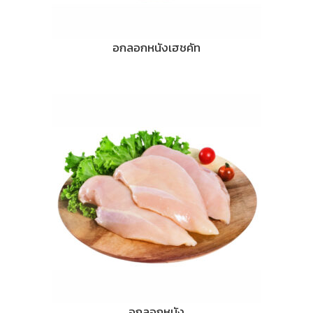
อกลอกหนังเฮชคัท
อกลอกหนัง